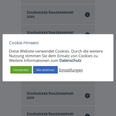
Schönecker Ranzenreport
2020
Schönecker Ranzenreport
2019
Cookie-Hinweis
Diese Website verwendet Cookies. Durch die weitere
Schönecker Ranzenreport
Nutzung stimmen Sie dem Einsatz von Cookies zu.
2024
Weitere Informationen zum
Datenschutz
Einstellungen
Verstanden
Alle ablehnen
Schönecker Ranzenreport
2017
Schönecker Ranzenreport
2016
Schönecker Ranzenreport