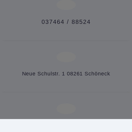
037464 / 88524
Neue Schulstr. 1 08261 Schöneck
post@grundschule-schoeneck.de