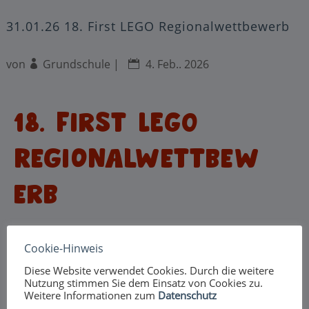
31.01.26 18. First LEGO Regionalwettbewerb
von
Grundschule
|
4. Feb.. 2026
18. First LEGO
Regionalwettbew
erb
GTA Robotik am 31.01.2026 in Zwickau an der
Cookie-Hinweis
Westsächsischen Hochschule
Diese Website verwendet Cookies. Durch die weitere
Nutzung stimmen Sie dem Einsatz von Cookies zu.
Weitere Informationen zum
Datenschutz