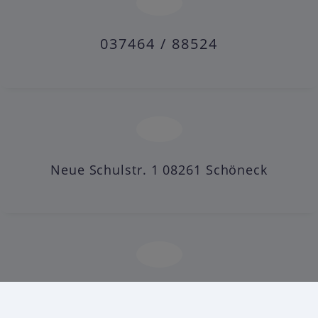
037464 / 88524
Neue Schulstr. 1 08261 Schöneck
post@grundschule-schoeneck.de