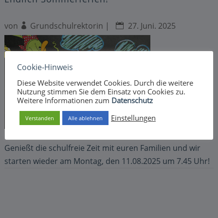
von
Grundschulrektorin
|
27. Juni. 2025
Cookie-Hinweis
Diese Website verwendet Cookies. Durch die weitere
Nutzung stimmen Sie dem Einsatz von Cookies zu.
Weitere Informationen zum
Datenschutz
Einstellungen
Verstanden
Alle ablehnen
Genießt die schulfreie Zeit mit euren Familien und wir
starten wieder am Montag, den 11.08.2025 um 7.45 Uhr!